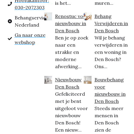
Hoofdkantoor:
is het...
muren...
030-2072303
Renostuc voor
Behang
Behangservice
nieuwbouw in
Verwijderen in
Nederland
Den Bosch
Den Bosch
Ga naar onze
Ben je op zoek
Wil je behang
webshop
naar een
verwijderen in
strakke en
een woning in
moderne
Den Bosch?
afwerking...
Ons...
Nieuwbouw
Bouwbehang
Den Bosch
voor
Gefeliciteerd
nieuwbouw in
met je bent
Den Bosch
uitgeloot voor
Steeds meer
nieuwbouw
mensen in
Den Bosch!
Den Bosch
Een nieuw...
zien de