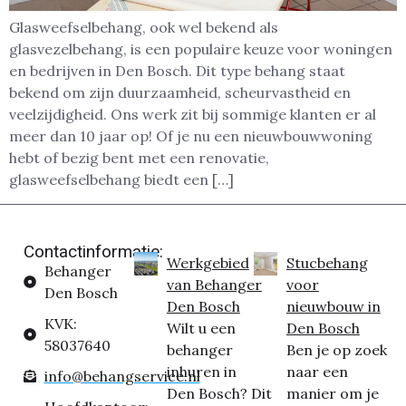
Glasweefselbehang, ook wel bekend als
glasvezelbehang, is een populaire keuze voor woningen
en bedrijven in Den Bosch. Dit type behang staat
bekend om zijn duurzaamheid, scheurvastheid en
veelzijdigheid. Ons werk zit bij sommige klanten er al
meer dan 10 jaar op! Of je nu een nieuwbouwwoning
hebt of bezig bent met een renovatie,
glasweefselbehang biedt een […]
Contactinformatie:
Werkgebied
Stucbehang
Behanger
van Behanger
voor
Den Bosch
Den Bosch
nieuwbouw in
KVK:
Wilt u een
Den Bosch
58037640
behanger
Ben je op zoek
inhuren in
naar een
info@behangservice.nl
Den Bosch? Dit
manier om je