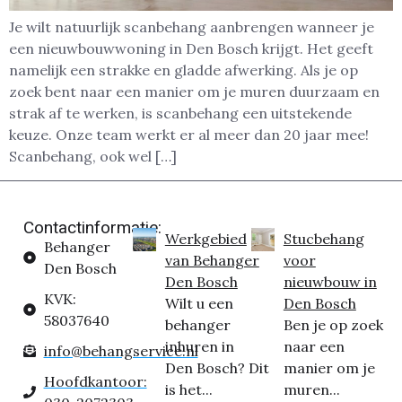
Je wilt natuurlijk scanbehang aanbrengen wanneer je
een nieuwbouwwoning in Den Bosch krijgt. Het geeft
namelijk een strakke en gladde afwerking. Als je op
zoek bent naar een manier om je muren duurzaam en
strak af te werken, is scanbehang een uitstekende
keuze. Onze team werkt er al meer dan 20 jaar mee!
Scanbehang, ook wel […]
Contactinformatie:
Werkgebied
Stucbehang
Behanger
van Behanger
voor
Den Bosch
Den Bosch
nieuwbouw in
KVK:
Wilt u een
Den Bosch
58037640
behanger
Ben je op zoek
inhuren in
naar een
info@behangservice.nl
Den Bosch? Dit
manier om je
Hoofdkantoor:
is het...
muren...