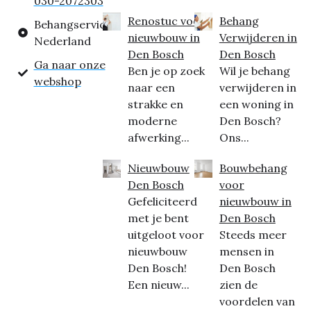
030-2072303
Renostuc voor
Behang
Behangservice
nieuwbouw in
Verwijderen in
Nederland
Den Bosch
Den Bosch
Ga naar onze
Ben je op zoek
Wil je behang
webshop
naar een
verwijderen in
strakke en
een woning in
moderne
Den Bosch?
afwerking...
Ons...
Nieuwbouw
Bouwbehang
Den Bosch
voor
Gefeliciteerd
nieuwbouw in
met je bent
Den Bosch
uitgeloot voor
Steeds meer
nieuwbouw
mensen in
Den Bosch!
Den Bosch
Een nieuw...
zien de
voordelen van